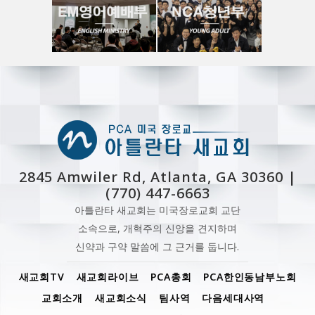
2845 Amwiler Rd, Atlanta, GA 30360 |
(770) 447-6663
아틀란타 새교회는 미국장로교회 교단
소속으로, 개혁주의 신앙을 견지하며
신약과 구약 말씀에 그 근거를 둡니다.
새교회TV
새교회라이브
PCA총회
PCA한인동남부노회
교회소개
새교회소식
팀사역
다음세대사역