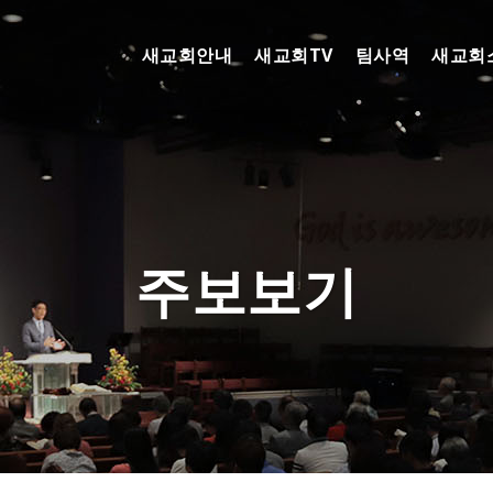
새교회안내
새교회TV
팀사역
새교회
주보보기