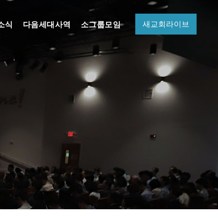
새교회라이브
소식
다음세대사역
소그룹모임