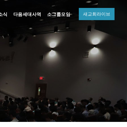
새교회라이브
소식
다음세대사역
소그룹모임