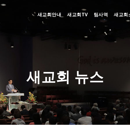
새교회안내
새교회TV
팀사역
새교회
새교회 뉴스