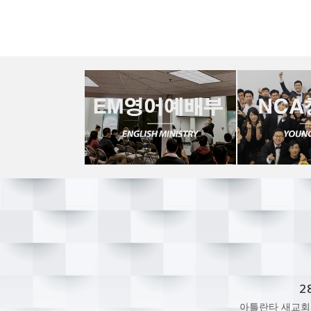
2
아틀란타 새교회