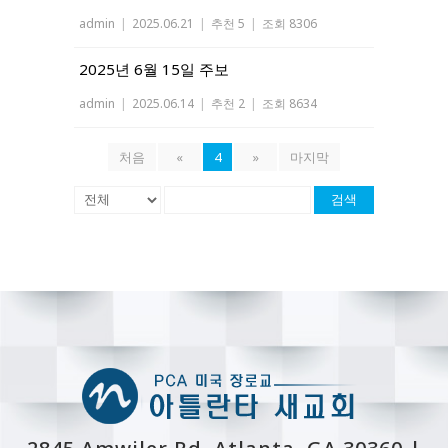
admin
|
2025.06.21
|
추천 5
|
조회 8306
2025년 6월 15일 주보
admin
|
2025.06.14
|
추천 2
|
조회 8634
처음
«
4
»
마지막
검색