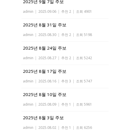
2025년 9월 7일 주보
admin
|
2025.09.06
|
추천 2
|
조회 4901
2025년 8월 31일 주보
admin
|
2025.08.30
|
추천 2
|
조회 5198
2025년 8월 24일 주보
admin
|
2025.08.27
|
추천 2
|
조회 5242
2025년 8월 17일 주보
admin
|
2025.08.16
|
추천 3
|
조회 5747
2025년 8월 10일 주보
admin
|
2025.08.09
|
추천 1
|
조회 5961
2025년 8월 3일 주보
admin
|
2025.08.02
|
추천 1
|
조회 6256