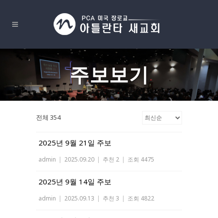
주보보기
전체 354
2025년 9월 21일 주보
admin
|
2025.09.20
|
추천 2
|
조회 4475
2025년 9월 14일 주보
admin
|
2025.09.13
|
추천 3
|
조회 4822